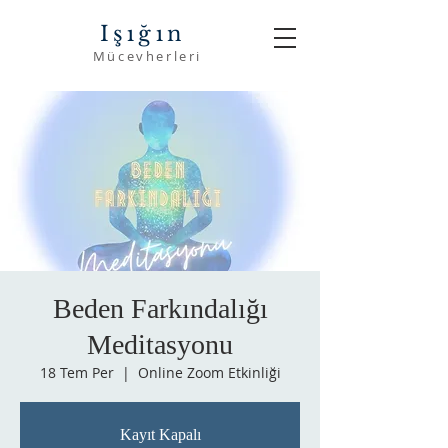
Işığın
Mücevherleri
Beden Farkındalığı
Meditasyonu
18 Tem Per
  |  
Online Zoom Etkinliği
Kayıt Kapalı