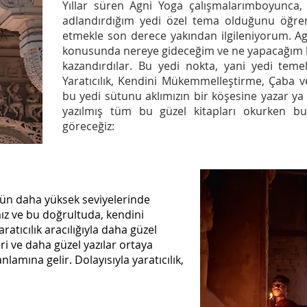
Yıllar süren Agni Yoga çalışmalarımboyunca, 
adlandırdığım yedi özel tema olduğunu öğre
etmekle son derece yakından ilgileniyorum. Ag
konusunda nereye gideceğim ve ne yapacağım
kazandırdılar.
Bu yedi nokta, yani yedi temel 
Yaratıcılık, Kendini Mükemmelleştirme, Çaba ve
bu yedi sütunu aklımızın bir köşesine yazar ya
yazılmış tüm bu güzel kitapları okurken bu İ
göreceğiz:
 gün daha yüksek seviyelerinde
ız ve bu doğrultuda, kendini
tıcılık aracılığıyla daha güzel
ri ve daha güzel yazılar ortaya
mına gelir. Dolayısıyla yaratıcılık,