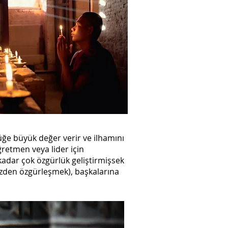
lüğe büyük değer verir ve ilhamını
ğretmen veya lider için
kadar çok özgürlük geliştirmişsek
izden özgürleşmek), başkalarına