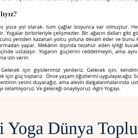
lıyız?
o yüce yol olarak- tüm çağlar boyunca var olmuştur. He
. Yogalar birbirleriyle çelişmezler. Bir ağacın dalları gibi g
ücünü yeniden kazanan yolcu yoluna devam eder ve bunu ke
rmadan yapar. Mekânın dışında tezahür eden iyiliği kucak
et içinde ustalaşır. Yoganın güçlerini reddetmeyin, ama ayn
a izin verin.
Gelecek için giysilerimizi yenileriz. Gelecek için, kendimi
ek için güç toplarız. Önce yaşam öğütlerini uygulayacağız.
mentinin sesini duyacağız, ama alevin dalgalanmalarında us
ı selamlıyoruz. Ve geleceği onaylıyoruz -Agni Yogayı.
i Yoga Dünya Toplu