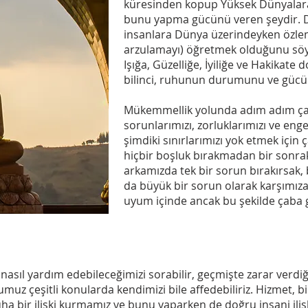
küresinden kopup Yüksek Dünyalara
bunu yapma gücünü veren şeydir. D
insanlara Dünya üzerindeyken özle
arzulamayı) öğretmek olduğunu söyl
Işığa, Güzelliğe, İyiliğe ve Hakikate
bilinci, ruhunun durumunu ve gücün
Mükemmellik yolunda adım adım ça
sorunlarımızı, zorluklarımızı ve eng
şimdiki sınırlarımızı yok etmek içi
hiçbir boşluk bırakmadan bir sonrak
arkamızda tek bir sorun bırakırsak
da büyük bir sorun olarak karşımıza
uyum içinde ancak bu şekilde çaba g
asıl yardım edebileceğimizi sorabilir, geçmişte zarar verdiğ
muz çeşitli konularda kendimizi bile affedebiliriz. Hizmet, b
a bir ilişki kurmamız ve bunu yaparken de doğru insani iliş