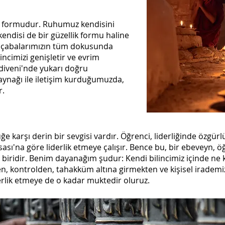
al formudur. Ruhumuz kendisini
kendisi de bir güzellik formu haline
cı çabalarımızın tüm dokusunda
lincimizi genişletir ve evrim
diveni'nde yukarı doğru
aynağı ile iletişim kurduğumuzda,
r.
ğe karşı derin bir sevgisi vardır. Öğrenci, liderliğinde özgür
sası'na göre liderlik etmeye çalışır. Bence bu, bir ebeveyn, ö
biridir. Benim dayanağım şudur: Kendi bilincimiz içinde ne 
n, kontrolden, tahakküm altına girmekten ve kişisel iradem
erlik etmeye de o kadar muktedir oluruz.