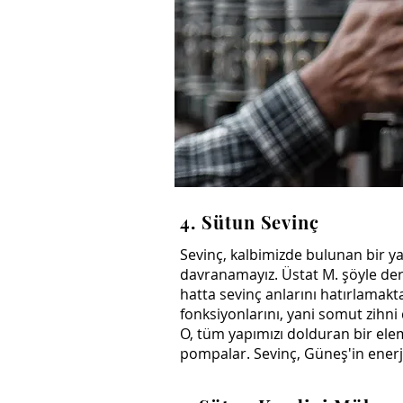
4. Sütun Sevinç
Sevinç, kalbimizde bulunan bir yar
davranamayız. Üstat M. şöyle der: 
hatta sevinç anlarını hatırlamakta
fonksiyonlarını, yani somut zihni 
O, tüm yapımızı dolduran bir elem
pompalar. Sevinç, Güneş'in enerji