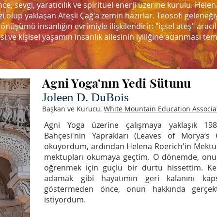
ce, sevgi, yaratıcılık ve spiritüel enerji üzerine kurulu.
Helen
i olup yaklaşan Ateşli Çağ'a zemin hazırlar. Teosofi geleneğiyl
önüşümü insanlığın evrimiyle ilişkilendirir: "içsel ateş" aracıl
si ve kişisel yaşamın insanlık ailesinin iyiliğine adanması te
Agni Yoga'nın Yedi Sütunu
Joleen D. DuBois
Başkan ve Kurucu,
White Mountain Education Associa
Agni Yoga üzerine çalışmaya yaklaşık 198
Bahçesi'nin Yaprakları (Leaves of Morya’s Ga
okuyordum, ardından Helena Roerich'in Mektupla
mektupları okumaya geçtim. O dönemde, onun
öğrenmek için güçlü bir dürtü hissettim. K
adamak gibi hayatımın geri kalanını kaps
göstermeden önce, onun hakkında gerçek
istiyordum.