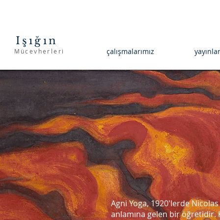
Işığın
çalışmalarımız
yayınla
Mücevherleri
Agni Yoga, 1920'lerde Nicolas 
anlamına gelen bir öğretidir.