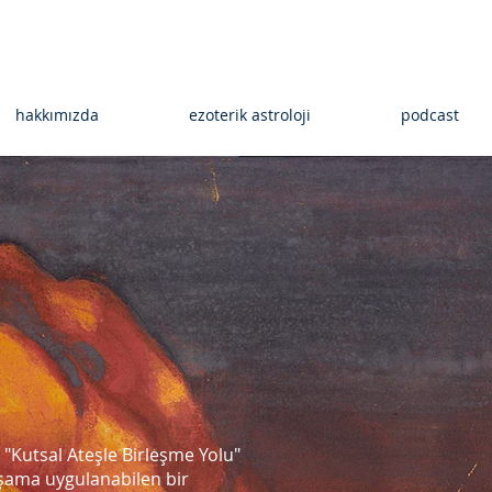
hakkımızda
ezoterik astroloji
podcast
 "Kutsal Ateşle Birleşme Yolu"
aşama uygulanabilen bir