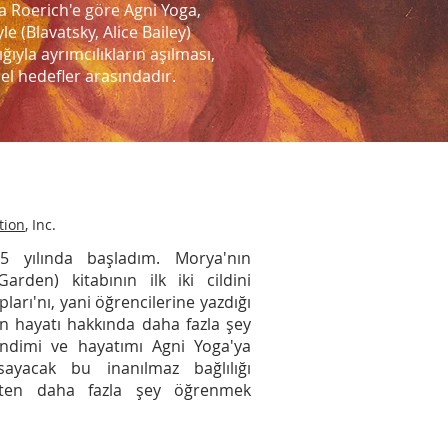
a Roerich'e göre Agni Yoga,
e (Blavatsky, Alice Bailey)
ığıyla ayrımcılıkların aşılması,
mel hedefler arasındadır.
tion
, Inc.
5 yılında başladım. Morya'nın
rden) kitabının ilk iki cildini
rı'nı, yani öğrencilerine yazdığı
 hayatı hakkında daha fazla şey
endimi ve hayatımı Agni Yoga'ya
ayacak bu inanılmaz bağlılığı
ten daha fazla şey öğrenmek