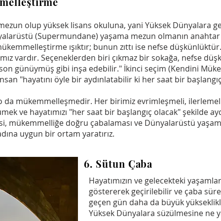
melleştirme
ezun olup yüksek lisans okuluna, yani Yüksek Dünyalara ge
ünyalarüstü (Supermundane) yaşama mezun olmanın anahtar 
emmelleştirme ışıktır; bunun zıttı ise nefse düşkünlüktür. 
mız vardır. Seçeneklerden biri çıkmaz bir sokağa, nefse düşk
 son günüymüş gibi inşa edebilir." İkinci seçim (Kendini Mük
san "hayatını öyle bir aydınlatabilir ki her saat bir başlangıç
o da mükemmelleşmedir. Her birimiz evrimleşmeli, ilerlemeli 
 ve hayatımızı "her saat bir başlangıç olacak" şekilde aydın
i, mükemmelliğe doğru çabalaması ve Dünyalarüstü yaşama,
dına uygun bir ortam yaratırız.
6. Sütun Çaba
Hayatımızın ve gelecekteki yaşamlar
göstererek geçirilebilir ve çaba sür
geçen gün daha da büyük yükseklikle
Yüksek Dünyalara süzülmesine ne y