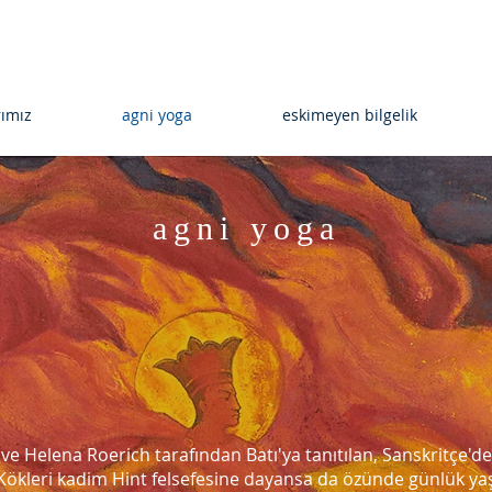
rımız
agni yoga
eskimeyen bilgelik
agni yoga
ve Helena Roerich tarafından Batı'ya tanıtılan, Sanskritçe'de
 Kökleri kadim Hint felsefesine dayansa da özünde günlük y