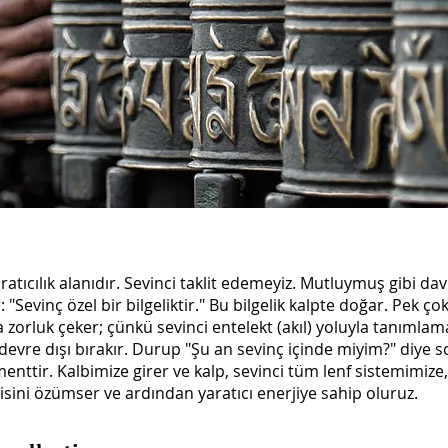
atıcılık alanıdır. Sevinci taklit edemeyiz. Mutluymuş gibi dav
"Sevinç özel bir bilgeliktir." Bu bilgelik kalpte doğar. Pek ç
 zorluk çeker; çünkü sevinci entelekt (akıl) yoluyla tanımlama
devre dışı bırakır. Durup "Şu an sevinç içinde miyim?" diye so
enttir. Kalbimize girer ve kalp, sevinci tüm lenf sistemimize
sini özümser ve ardından yaratıcı enerjiye sahip oluruz.