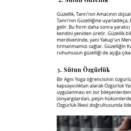
Güzellik, Tanrı'nın Amacının dışs
Tanrı'nın Güzelliğine uyarladıkça, 
gelir. Bu form daha sonra yaratı
kendini yeniden üretir. Güzellik bi
merdiveninde, yani Yakup'un Mer
tırmanmamızı sağlar. Güzelliğin K
ruhumuzun güzelliği de açığa çıka
3. Sütun Özgürlük
Bir Agni Yoga öğrencisinin özgürlü
kapsayıcılıktan alarak Özgürlük Ya
uygulanması en zor bileşenlerden 
(önyargılardan, peşin hükümlerde
Özgürlük İlkesi doğrultusunda lid