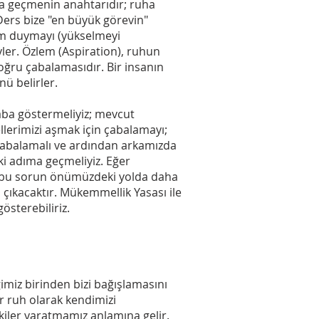
 geçmenin anahtarıdır; ruha
ers bize "en büyük görevin"
m duymayı (yükselmeyi
er. Özlem (Aspiration), ruhun
 doğru çabalamasıdır. Bir insanın
ü belirler.
ba göstermeliyiz; mevcut
ellerimizi aşmak için çabalamayı;
n çabalamalı ve ardından arkamızda
i adıma geçmeliyiz. Eğer
, bu sorun önümüzdeki yolda daha
 çıkacaktır. Mükemmellik Yasası ile
österebiliriz.
imiz birinden bizi bağışlamasını
ir ruh olarak kendimizi
kiler yaratmamız anlamına gelir.