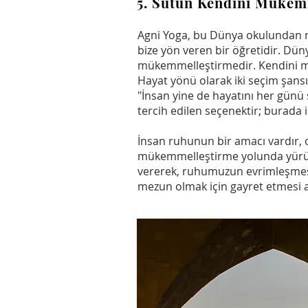
5. Sütun Kendini Mükem
Agni Yoga, bu Dünya okulundan m
bize yön veren bir öğretidir. D
mükemmelleştirmedir. Kendini mük
Hayat yönü olarak iki seçim şansı
"İnsan yine de hayatını her günü
tercih edilen seçenektir; burada in
İnsan ruhunun bir amacı vardır, 
mükemmelleştirme yolunda yürümek
vererek, ruhumuzun evrimleşmes
mezun olmak için gayret etmesi a