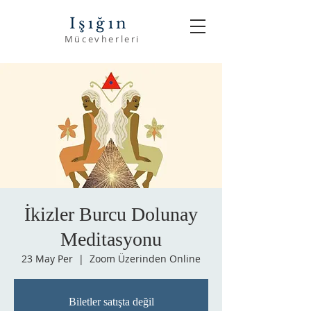
Işığın
Mücevherleri
İkizler Burcu Dolunay
Meditasyonu
23 May Per
  |  
Zoom Üzerinden Online
Biletler satışta değil