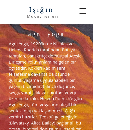
Işığın
Mücevherleri
agni yoga
Agni Yoga, 1920'lerde Nicolas ve
Helena Roerich tarafından Batı'ya
tanıtılan, Sanskritçe'de "Kutsal Ateşle
Birleşme Yolu" anlamına gelen bir
öğretidir. Kökleri kadim Hint
felsefesine dayansa da özünde
günlük yaşama uygulanabilen bir
yaşam biçimidir: bilinçli düşünce,
sevgi, yaratıcılık ve spiritüel enerji
üzerine kurulu.
Helena Roerich'e göre
Agni Yoga, tüm yogaların ateşli bir
sentezi olup yaklaşan Ateşli Çağ'a
zemin hazırlar. Teosofi geleneğiyle
(Blavatsky, Alice Bailey) bağlantılı bu
öğreti, bireysel dönüşümü insanlığın