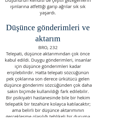
Düşünürün Kendisi de çeşitli gezegenlerin
ışınlarına atfettiği garip ağrılar sık sık
yaşardı.
Düşünce gönderimleri ve
aktarım
BRO, 232
Telepati, düşünce aktarımından çok önce
kabul edildi. Duygu gönderimleri, insanlar
için düşünce gönderimleri kadar
erişilebilirdir. Hatta telepati sözcüğünün
pek çoklarına son derece ürkütücü gelen
düşünce gönderimi sözcüğünden çok daha
sakin biçimde kullanıldığı fark edilebilir.
Bir psikiyatri hastanesinde bile bir hekim
telepatik bir tezahüre kolayca katılacaktır;
ama belirli bir düşünce aktarımının
gerçekleşme olasılığı tehlikeli bir duruma
işaret ederdi. Mesmerizm kınandı; ama
hipnoz kabul görüyor. Çok büyük