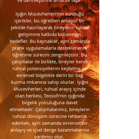
ve derinleştirme amacını taşır.
Işığın Mücevherleri'nin sunduğu
içerikler, bu öğretileri anlaşılır bir
şekilde hazırlayarak bireylerin ruhsal
gelişimine katkıda bulunmayı
hedefler. Bu kaynaklar, aynı zamanda
pratik uygulamalarla desteklenerek
öğrenme sürecini zenginleştirir. Bu
çalışmalar ile birlikte, bireyler kendi
ruhsal potansiyellerini keşfetme ve
evrensel bilgelikle derin bir bağ
kurma imkanına sahip olurlar. Işığın
Mücevherleri, ruhsal arayış içinde
olan herkesi, Teosofi'nin ışığında
bilgelik yolculuğuna davet
etmektedir. Çalışmalarımız, bireylerin
ruhsal dönüşüm sürecine rehberlik
ederken, aynı zamanda evrensel bir
anlayış ve içsel denge kazanmalarına
yardımcı olur.