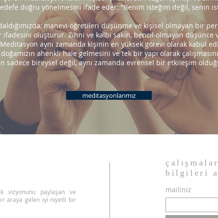
edefe doğru yönelmesini ifade eder: "Benim isteğim değil, senin iste
ldığımızda, manevi öğretileri düşünme ve kişisel olmayan bir pers
adesini oluşturur. Zihni ve kalbi sakin, bencil olmayan düşünce 
editasyon aynı zamanda kişinin en yüksek görevi olarak kabul edil
li doğamızın ahenkli hale gelmesini ve tek bir yapı olarak çalışmasın
 sadece bireysel değil, aynı zamanda evrensel bir etkileşim olduğ
meditasyonlarımız
çalışmala
bilgileri 
mailiniz
lık vizyonunu paylaşan ve
r araya gelen iyi niyetli bir