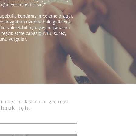
ğin yerine getirilsin."
pektifle kendimizi inceleme pratiği,
ve duygulara uyumlu hale getirmek,
ir; yüksek bilinçte yaşam çabasını
ı teşvik etme çabasıdır. Bu süreç,
unu vurgular.
rımız hakkında güncel
almak için