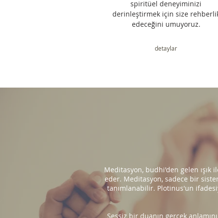
spiritüel deneyiminizi
derinleştirmek için size rehberli
edeceğini umuyoruz.
detaylar
Meditasyon, budhi'den gelen ışık il
eder. Meditasyon, sadece bir sist
tanımlanabilir. Plotinus'un ifade
Sessiz bir duanın gerçek anlamını 