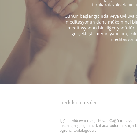
bırakarak yüksek bir h
Günün başlangıcında veya uykuya da
meditasyonun daha mükemmel bir if
meditasyonun bir diğer yönüdür. M
gerçekleştirmenin yanı sıra, iki
meditasyonun
hakkımızda
Işığın Mücevherleri, Kova Çağı'nın aydın
insanlığın gelişimine katkıda bulunmak için bi
öğrenci topluluğudur.