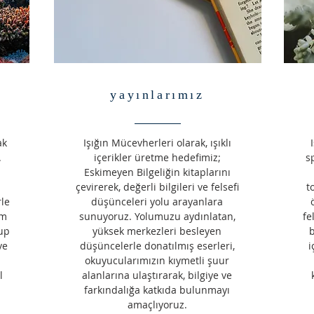
yayınlarımız
ak
Işığın Mücevherleri olarak, ışıklı
.
içerikler üretme hedefimiz;
s
Eskimeyen Bilgeliğin kitaplarını
çevirerek, değerli bilgileri ve felsefi
t
le
düşünceleri yolu arayanlara
im
sunuyoruz. Yolumuzu aydınlatan,
fe
rup
yüksek merkezleri besleyen
b
ve
düşüncelerle donatılmış eserleri,
i
okuyucularımızın kıymetli şuur
l
alanlarına ulaştırarak, bilgiye ve
farkındalığa katkıda bulunmayı
amaçlıyoruz.