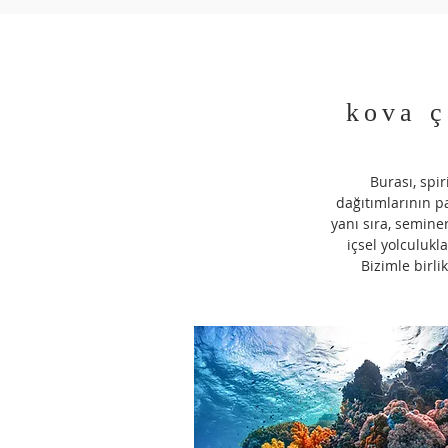
kova ç
Burası, spi
dağıtımlarının p
yanı sıra, seminer
içsel yolculukl
Bizimle birli