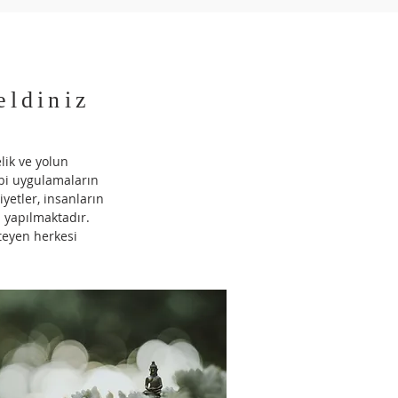
eldiniz
lik ve yolun
ibi uygulamaların
yetler, insanların
n yapılmaktadır.
steyen herkesi