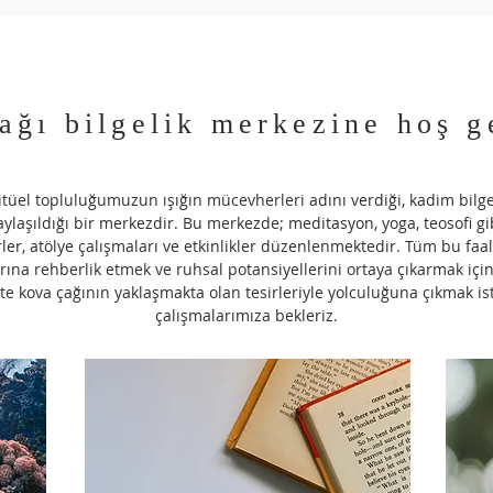
ağı bilgelik merkezine hoş g
ritüel topluluğumuzun ışığın mücevherleri adını verdiği, kadim bilge
aylaşıldığı bir merkezdir. Bu merkezde; meditasyon, yoga, teosofi g
ler, atölye çalışmaları ve etkinlikler düzenlenmektedir. Tüm bu faali
arına rehberlik etmek ve ruhsal potansiyellerini ortaya çıkarmak içi
kte kova çağının yaklaşmakta olan tesirleriyle yolculuğuna çıkmak i
çalışmalarımıza bekleriz.