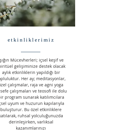
etkinliklerimiz
Işığın Mücevherleri; içsel keşif ve
piritüel gelişiminize destek olacak
aylık etkinliklerin yapıldığı bir
opluluktur. Her ay; meditasyonlar,
özel çalışmalar, raja ve agni yoga
lsefe çalışmaları ve teosofi ile dolu
ir program sunarak katılımcılara
çsel uyum ve huzurun kapılarıyla
buluşturur. Bu özel etkinliklere
katılarak, ruhsal yolculuğunuzda
derinleşirken, varlıksal
kazanımlarınızı