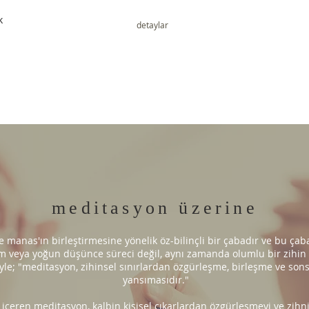
k
detaylar
meditasyon üzerine
e manas'ın birleştirmesine yönelik öz-bilinçli bir çabadır ve bu çab
em veya yoğun düşünce süreci değil, aynı zamanda olumlu bir zihin
siyle; "meditasyon, zihinsel sınırlardan özgürleşme, birleşme ve s
yansımasıdır."
içeren meditasyon, kalbin kişisel çıkarlardan özgürleşmeyi ve zihni